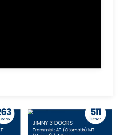
263
511
utaan
Jutaan
JIMNY 3 DOORS
NEW
T
Transmisi :
AT (Otomatis)
MT
Trans