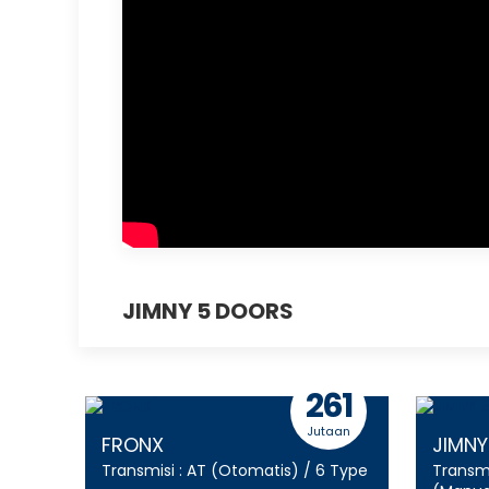
JIMNY 5 DOORS
28
261
aan
Jutaan
FRONX
JIMN
Transmisi :
AT (Otomatis)
/ 6 Type
Transmi