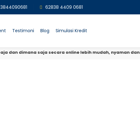
3844090681
62838 4409 0681
ent
Testimoni
Blog
Simulasi Kredit
aja dan dimana saja secara online lebih mudah, nyaman dan 