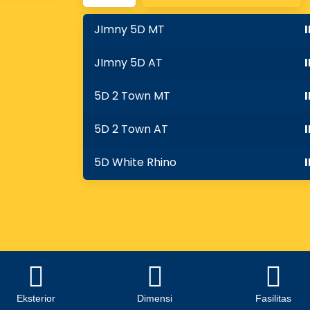
JImny 5D MT
JImny 5D AT
5D 2 Town MT
5D 2 Town AT
5D White Rhino
Eksterior
Dimensi
Fasilitas