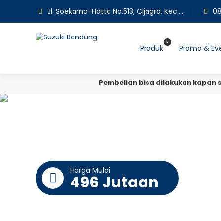
Jl. Soekarno-Hatta No.513, Cijagra, Kec. Lengkong, Kota Bandung, Jawa Barat 40275
08
Produk
Promo & Ev
Pembelian bisa dilakukan kapan s
Harga Mulai
496 Jutaan