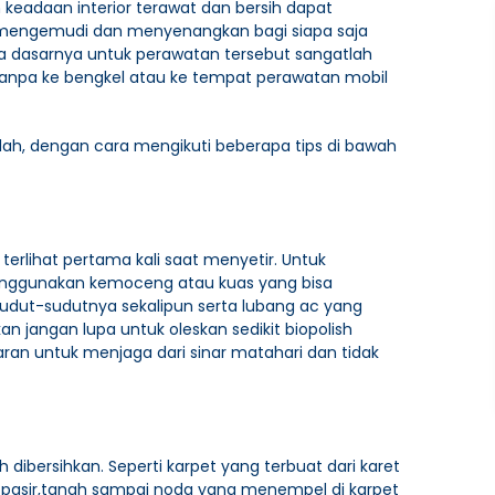
 keadaan interior terawat dan bersih dapat
mengemudi dan menyenangkan bagi siapa saja
a dasarnya untuk perawatan tersebut sangatlah
tanpa ke bengkel atau ke tempat perawatan mobil
dah, dengan cara mengikuti beberapa tips di bawah
terlihat pertama kali saat menyetir. Untuk
nggunakan kemoceng atau kuas yang bisa
udut-sudutnya sekalipun serta lubang ac yang
kan jangan lupa untuk oleskan sedikit biopolish
aran untuk menjaga dari sinar matahari dan tidak
dibersihkan. Seperti karpet yang terbuat dari karet
rti pasir,tanah sampai noda yang menempel di karpet