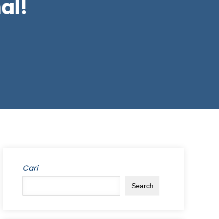
al!
Cari
Search