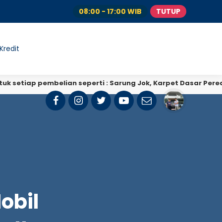
08:00 - 17:00 WIB
TUTUP
Kredit
iap pembelian seperti : Sarung Jok, Karpet Dasar Peredam, 
obil